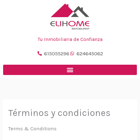
Ir
al
contenido
Tu Inmobiliaria de Confianza
615055296
624645062
Términos y condiciones
Terms & Conditions