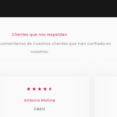
Clientes que nos respaldan
 comentarios de nuestros clientes que han confiado en
nosotros.
V
★
★
★
★
★
a
Antonio Molina
l
Cádiz
o