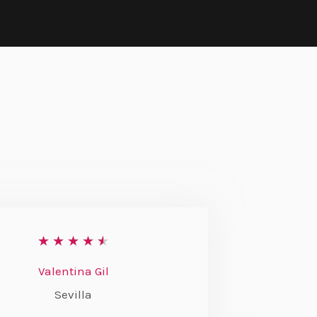
V
★
★
★
★
★
a
Valentina Gil
l
Sevilla
o