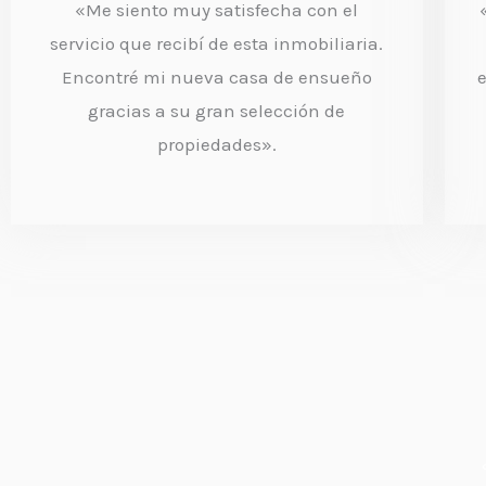
«Me siento muy satisfecha con el
r
servicio que recibí de esta inmobiliaria.
a
Encontré mi nueva casa de ensueño
d
gracias a su gran selección de
propiedades».
o
c
o
n
4
.
5
d
e