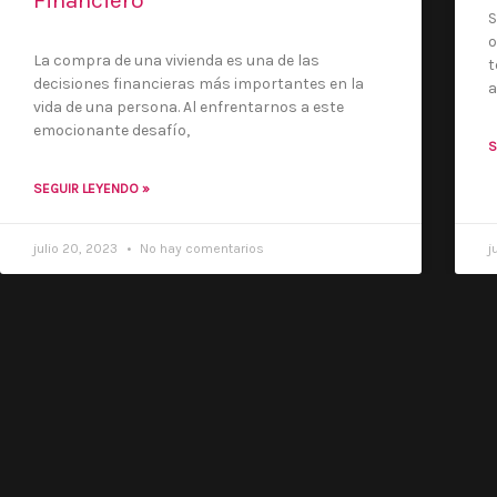
Financiero
S
o
La compra de una vivienda es una de las
t
decisiones financieras más importantes en la
a
vida de una persona. Al enfrentarnos a este
emocionante desafío,
S
SEGUIR LEYENDO »
julio 20, 2023
No hay comentarios
j