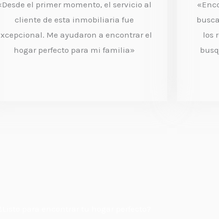
«Desde el primer momento, el servicio al
«Enco
r
cliente de esta inmobiliaria fue
busca
a
excepcional. Me ayudaron a encontrar el
los
d
hogar perfecto para mi familia»
busq
o
c
o
n
4
.
5
d
e
¿Listo para encontrar tu hogar perfecto?