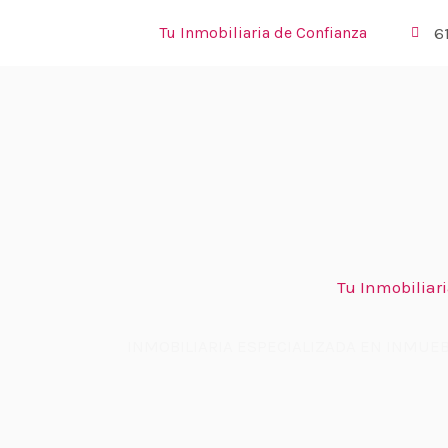
Ir
6
Tu Inmobiliaria de Confianza
al
contenido
Tu Inmobiliar
INMOBILIARIA ESPECIALIZADA EN INMUEB