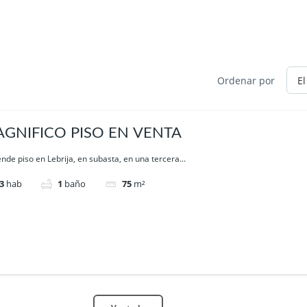
Ordenar por
GNIFICO PISO EN VENTA
nde piso en Lebrija, en subasta, en una tercera...
3
hab
1
baño
75
m²