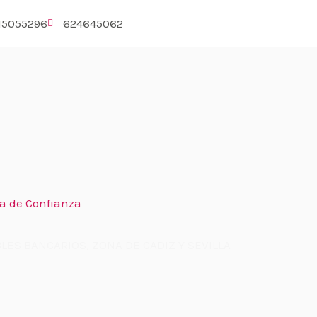
15055296
624645062
ia de Confianza
LES BANCARIOS, ZONA DE CADIZ Y SEVILLA