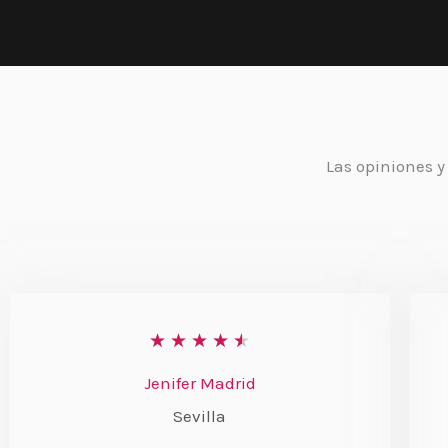
Las opiniones y
V
★
★
★
★
★
a
Jenifer Madrid
l
Sevilla
o