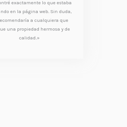
ntré exactamente lo que estaba
r
ndo en la página web. Sin duda,
a
 recomendaría a cualquiera que
d
ue una propiedad hermosa y de
calidad.»
o
c
o
n
4
.
5
d
e